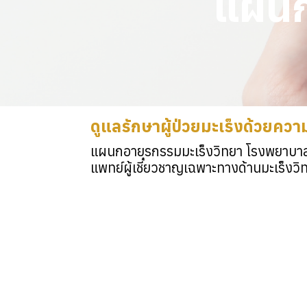
แผนก
ดูแลรักษาผู้ป่วยมะเร็งด้วยคว
แผนกอายุรกรรมมะเร็งวิทยา โรงพยาบาล I
แพทย์ผู้เชี่ยวชาญเฉพาะทางด้านมะเร็งว