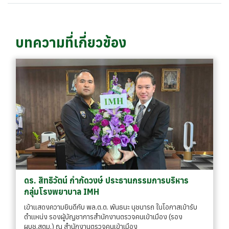
บทความที่เกี่ยวข้อง
ดร. สิทธิวัตน์ กำกัดวงษ์ ประธานกรรมการบริหาร
กลุ่มโรงพยาบาล IMH
เข้าแสดงความยินดีกับ พล.ต.ต. พันธนะ นุชนารถ ในโอกาสเข้ารับ
ตำแหน่ง รองผู้บัญชาการสำนักงานตรวจคนเข้าเมือง (รอง
ผบช.สตม.) ณ สำนักงานตรวจคนเข้าเมือง