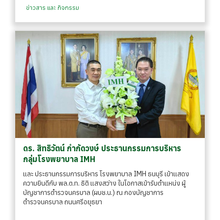
ข่าวสาร และ กิจกรรม
ดร. สิทธิวัตน์ กำกัดวงษ์ ประธานกรรมการบริหาร
กลุ่มโรงพยาบาล IMH
และ ประธานกรรมการบริหาร โรงพยาบาล IMH ธนบุรี เข้าแสดง
ความยินดีกับ พล.ต.ท. ธิติ แสงสว่าง ในโอกาสเข้ารับตำแหน่ง ผู้
บัญชาการตำรวจนครบาล (ผบช.น.) ณ กองบัญชาการ
ตำรวจนครบาล ถนนศรีอยุธยา