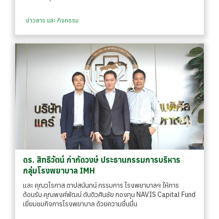
ข่าวสาร และ กิจกรรม
ดร. สิทธิวัตน์ กำกัดวงษ์ ประธานกรรมการบริหาร
กลุ่มโรงพยาบาล IMH
และ คุณวโรกาส ตาปสนันทน์ กรรมการ โรงพยาบาลฯ ให้การ
ต้อนรับ คุณพงศ์พัฒน์ ตันติวศินชัย กองทุน NAVIS Capital Fund
เยี่ยมชมกิจการโรงพยาบาล ด้วยความชื่นมื่น