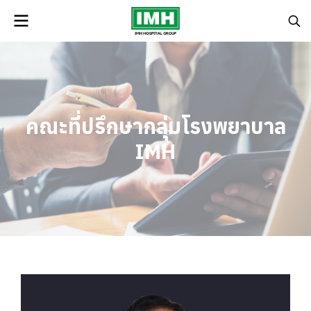
คณะที่ปรึกษากลุ่มโรงพยาบาล
IMH