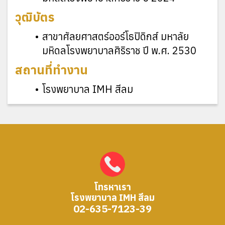
วุฒิบัตร
สาขาศัลยศาสตร์ออร์โธปิดิกส์ มหาลัย
มหิดลโรงพยาบาลศิริราช ปี พ.ศ. 2530
สถานที่ทำงาน
โรงพยาบาล IMH สีลม
โทรหาเรา
โรงพยาบาล IMH สีลม
02-635-7123-39